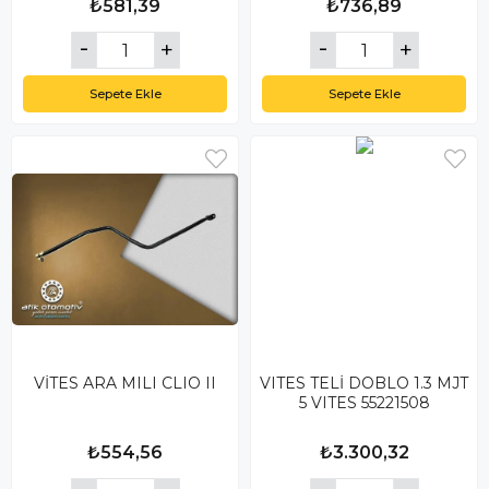
₺581,39
₺736,89
Sepete Ekle
Sepete Ekle
VİTES ARA MILI CLIO II
VITES TELİ DOBLO 1.3 MJT
5 VITES 55221508
₺554,56
₺3.300,32