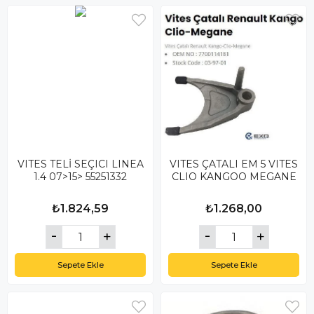
VITES TELİ SEÇICI LINEA
VITES ÇATALI EM 5 VITES
1.4 07>15> 55251332
CLIO KANGOO MEGANE
₺1.824,59
₺1.268,00
Sepete Ekle
Sepete Ekle