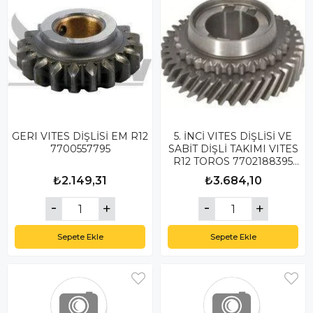
GERI VITES DİŞLİSİ EM R12
5. İNCİ VITES DİŞLİSİ VE
7700557795
SABİT DİŞLİ TAKIMI VITES
R12 TOROS 7702188395
702188396
₺2.149,31
₺3.684,10
Sepete Ekle
Sepete Ekle