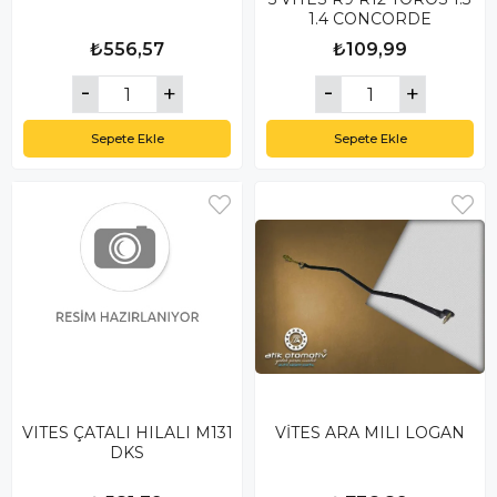
1.4 CONCORDE
₺556,57
₺109,99
Sepete Ekle
Sepete Ekle
VITES ÇATALI HILALI M131
VİTES ARA MILI LOGAN
DKS