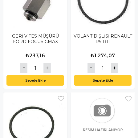
GERİ VİTES MÜŞÜRÜ
VOLANT DİŞLİSİ RENAULT
FORD FOCUS CMAX
R9 R11
₺237,16
₺1.274,07
Sepete Ekle
Sepete Ekle