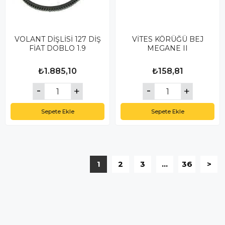
VOLANT DİŞLİSİ 127 DİŞ
VİTES KÖRÜĞÜ BEJ
FİAT DOBLO 1.9
MEGANE II
₺1.885,10
₺158,81
Sepete Ekle
Sepete Ekle
1
2
3
...
36
>