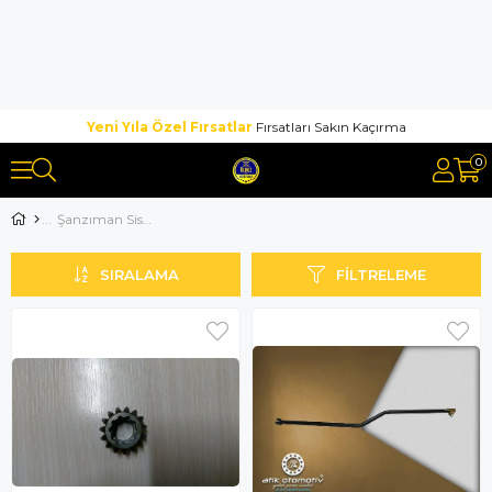
Yeni Yıla Özel Fırsatlar
Fırsatları Sakın Kaçırma
0
Şanzıman Sistemi
SIRALAMA
FILTRELEME