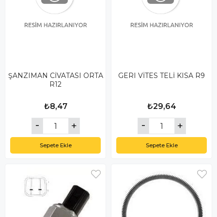
ŞANZIMAN CİVATASI ORTA
GERI VİTES TELİ KISA R9
R12
₺8,47
₺29,64
Sepete Ekle
Sepete Ekle