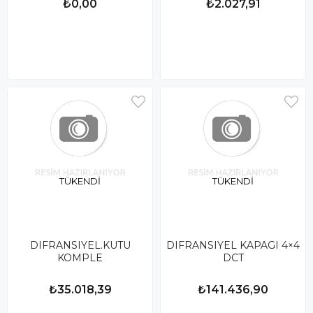
₺0,00
₺2.027,91
TÜKENDI
TÜKENDI
DIFRANSIYEL.KUTU
DIFRANSIYEL KAPAGI 4×4
KOMPLE
DCT
₺35.018,39
₺141.436,90